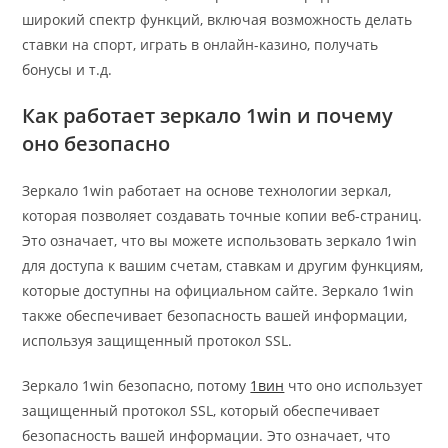
широкий спектр функций, включая возможность делать
ставки на спорт, играть в онлайн-казино, получать
бонусы и т.д.
Как работает зеркало 1win и почему
оно безопасно
Зеркало 1win работает на основе технологии зеркал,
которая позволяет создавать точные копии веб-страниц.
Это означает, что вы можете использовать зеркало 1win
для доступа к вашим счетам, ставкам и другим функциям,
которые доступны на официальном сайте. Зеркало 1win
также обеспечивает безопасность вашей информации,
используя защищенный протокол SSL.
Зеркало 1win безопасно, потому
1вин
что оно использует
защищенный протокол SSL, который обеспечивает
безопасность вашей информации. Это означает, что