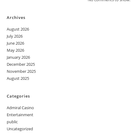
Archives
August 2026
July 2026
June 2026
May 2026
January 2026
December 2025
November 2025
August 2025
Categories
Admiral Casino
Entertainment
public
Uncategorized