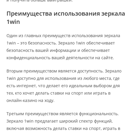
Преимущества использования зеркала
1win
Один из главных преимуществ использования зеркала
1win – это безопасность. Зеркало 1win обеспечивает
безопасность вашей информации и обеспечивает
конфиденциальность вашей деятельности на сайте.
Вторым преимуществом является доступность. Зеркало
1win доступно для использования из любого места, где
есть интернет, что делает его идеальным выбором для
тех, кто хочет делать ставки на спорт или играть в
онлайн-казино на ходу.
Третьим преимуществом является функциональность.
Зеркало 1win предлагает широкий спектр функций,
включая возможность делать ставки на спорт, играть в