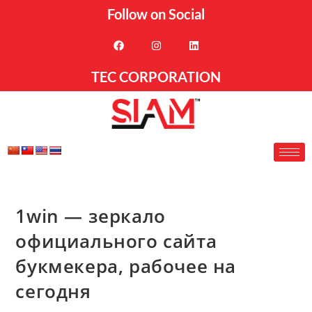
Follow on Social
TEC CORPORATION
1win — зеркало
официального сайта
букмекера, рабочее на
сегодня