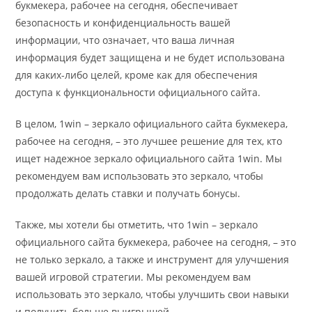
букмекера, рабочее на сегодня, обеспечивает
безопасность и конфиденциальность вашей
информации, что означает, что ваша личная
информация будет защищена и не будет использована
для каких-либо целей, кроме как для обеспечения
доступа к функциональности официального сайта.
В целом, 1win – зеркало официального сайта букмекера,
рабочее на сегодня, – это лучшее решение для тех, кто
ищет надежное зеркало официального сайта 1win. Мы
рекомендуем вам использовать это зеркало, чтобы
продолжать делать ставки и получать бонусы.
Также, мы хотели бы отметить, что 1win – зеркало
официального сайта букмекера, рабочее на сегодня, – это
не только зеркало, а также и инструмент для улучшения
вашей игровой стратегии. Мы рекомендуем вам
использовать это зеркало, чтобы улучшить свои навыки
и получить больше выигрышей.