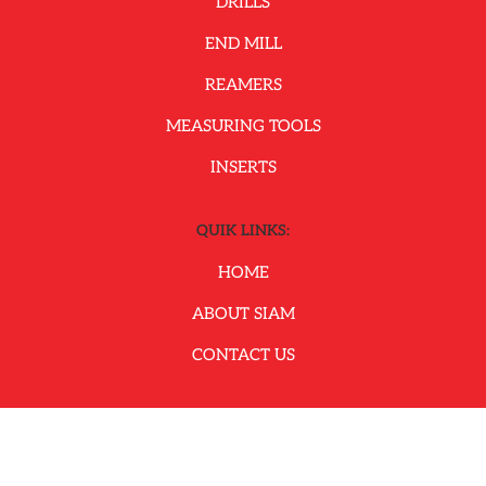
DRILLS
END MILL
REAMERS
MEASURING TOOLS
INSERTS
QUIK LINKS:
HOME
ABOUT SIAM
CONTACT US