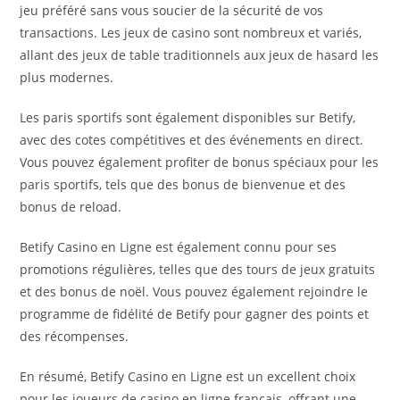
jeu préféré sans vous soucier de la sécurité de vos
transactions. Les jeux de casino sont nombreux et variés,
allant des jeux de table traditionnels aux jeux de hasard les
plus modernes.
Les paris sportifs sont également disponibles sur Betify,
avec des cotes compétitives et des événements en direct.
Vous pouvez également profiter de bonus spéciaux pour les
paris sportifs, tels que des bonus de bienvenue et des
bonus de reload.
Betify Casino en Ligne est également connu pour ses
promotions régulières, telles que des tours de jeux gratuits
et des bonus de noël. Vous pouvez également rejoindre le
programme de fidélité de Betify pour gagner des points et
des récompenses.
En résumé, Betify Casino en Ligne est un excellent choix
pour les joueurs de casino en ligne français, offrant une