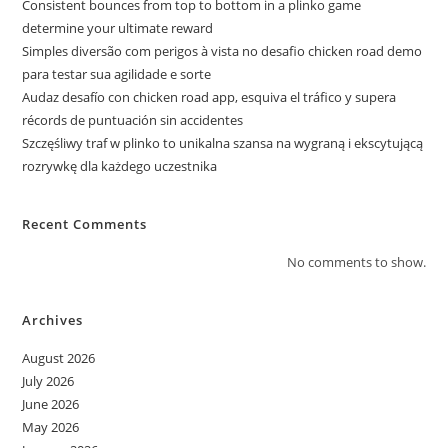
Consistent bounces from top to bottom in a plinko game
determine your ultimate reward
Simples diversão com perigos à vista no desafio chicken road demo
para testar sua agilidade e sorte
Audaz desafío con chicken road app, esquiva el tráfico y supera
récords de puntuación sin accidentes
Szczęśliwy traf w plinko to unikalna szansa na wygraną i ekscytującą
rozrywkę dla każdego uczestnika
Recent Comments
No comments to show.
Archives
August 2026
July 2026
June 2026
May 2026