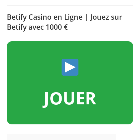
Betify Casino en Ligne | Jouez sur
Betify avec 1000 €
JOUER