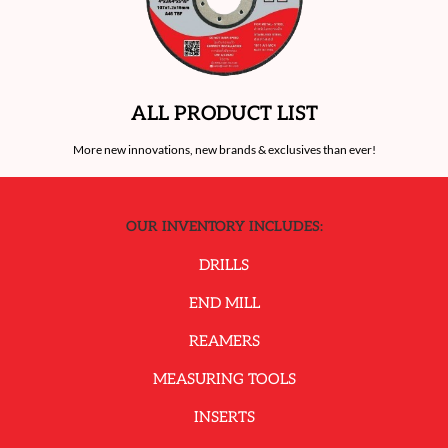
ALL PRODUCT LIST
More new innovations, new brands & exclusives than ever!
OUR INVENTORY INCLUDES:
DRILLS
END MILL
REAMERS
MEASURING TOOLS
INSERTS