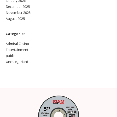
January 2026
December 2025
November 2025
August 2025
Categories
Admiral Casino
Entertainment
public
Uncategorized