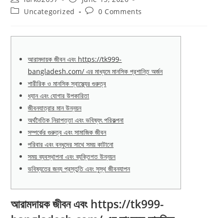
Uncategorized
0 Comments
আরামদায়ক জীবন এবং https://tk999-
bangladesh.com/ এর মাধ্যমে মানসিক প্রশান্তি অর্জন
শারীরিক ও মানসিক স্বাস্থ্যের গুরুত্ব
ধ্যান এবং যোগার উপকারিতা
জীবনযাত্রার মান উন্নয়ন
অর্থনৈতিক নিরাপত্তা এবং ভবিষ্যৎ পরিকল্পনা
সম্পর্কের গুরুত্ব এবং সামাজিক জীবন
পরিবার এবং বন্ধুদের সাথে সময় কাটানো
সময় ব্যবস্থাপনা এবং ব্যক্তিগত উন্নয়ন
ভবিষ্যতের জন্য প্রস্তুতি এবং সুস্থ জীবনযাপন
আরামদায়ক জীবন এবং https://tk999-