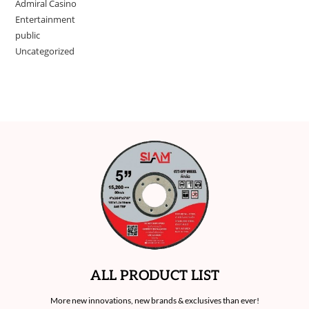
Admiral Casino
Entertainment
public
Uncategorized
ALL PRODUCT LIST
More new innovations, new brands & exclusives than ever!