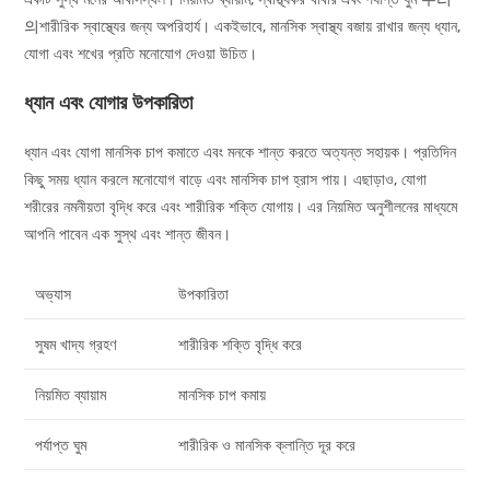
의শারীরিক স্বাস্থ্যের জন্য অপরিহার্য। একইভাবে, মানসিক স্বাস্থ্য বজায় রাখার জন্য ধ্যান,
যোগা এবং শখের প্রতি মনোযোগ দেওয়া উচিত।
ধ্যান এবং যোগার উপকারিতা
ধ্যান এবং যোগা মানসিক চাপ কমাতে এবং মনকে শান্ত করতে অত্যন্ত সহায়ক। প্রতিদিন
কিছু সময় ধ্যান করলে মনোযোগ বাড়ে এবং মানসিক চাপ হ্রাস পায়। এছাড়াও, যোগা
শরীরের নমনীয়তা বৃদ্ধি করে এবং শারীরিক শক্তি যোগায়। এর নিয়মিত অনুশীলনের মাধ্যমে
আপনি পাবেন এক সুস্থ এবং শান্ত জীবন।
অভ্যাস
উপকারিতা
সুষম খাদ্য গ্রহণ
শারীরিক শক্তি বৃদ্ধি করে
নিয়মিত ব্যায়াম
মানসিক চাপ কমায়
পর্যাপ্ত ঘুম
শারীরিক ও মানসিক ক্লান্তি দূর করে