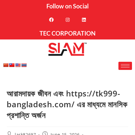
Follow on Social
TEC CORPORATION
আরামদায়ক জীবন এবং https://tk999-
bangladesh.com/ এর মাধ্যমে মানসিক
প্রশান্তি অর্জন
lark82697
June 15, 2026