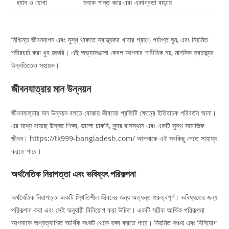
ধ্যান ও যোগা
মনকে শান্ত করে এবং একাগ্রতা বাড়ায়
নিশ্চিন্ত জীবনযাপন এবং সুস্থ থাকতে স্বাস্থ্যকর খাবার গ্রহণ, পর্যাপ্ত ঘুম, এবং নিয়মিত
শরীরচর্চা করা খুব জরুরি। এই অভ্যাসগুলো কেবল আপনার শারীরিক নয়, মানসিক স্বাস্থ্যের
উন্নতিতেও সহায়ক।
জীবনযাত্রার মান উন্নয়ন
জীবনযাত্রার মান উন্নয়ন বলতে বোঝায় জীবনের প্রতিটি ক্ষেত্রে ইতিবাচক পরিবর্তন আনা।
এর মধ্যে রয়েছে উন্নত শিক্ষা, ভালো চাকরি, সুন্দর বাসস্থান এবং একটি সুস্থ সামাজিক
জীবন। https://tk999-bangladesh.com/ আপনাকে এই সবকিছু পেতে সাহায্য
করতে পারে।
অর্থনৈতিক নিরাপত্তা এবং ভবিষ্যৎ পরিকল্পনা
অর্থনৈতিক নিরাপত্তা একটি স্থিতিশীল জীবনের জন্য অত্যন্ত গুরুত্বপূর্ণ। ভবিষ্যতের জন্য
পরিকল্পনা করা এবং সেই অনুযায়ী বিনিয়োগ করা উচিত। একটি সঠিক আর্থিক পরিকল্পনা
আপনাকে অপ্রত্যাশিত আর্থিক সংকট থেকে রক্ষা করতে পারে। নিয়মিত সঞ্চয় এবং বিনিয়োগ