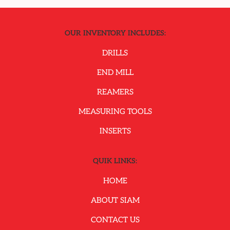
OUR INVENTORY INCLUDES:
DRILLS
END MILL
REAMERS
MEASURING TOOLS
INSERTS
QUIK LINKS:
HOME
ABOUT SIAM
CONTACT US