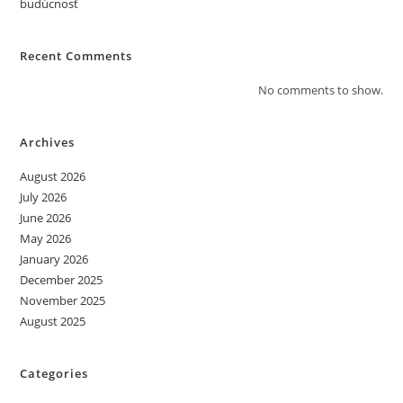
budúcnosť
Recent Comments
No comments to show.
Archives
August 2026
July 2026
June 2026
May 2026
January 2026
December 2025
November 2025
August 2025
Categories