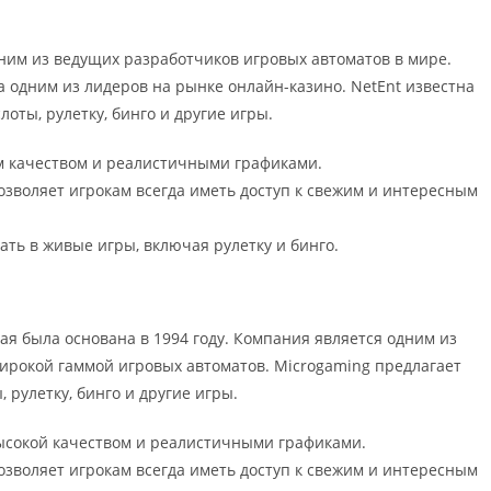
дним из ведущих разработчиков игровых автоматов в мире.
ла одним из лидеров на рынке онлайн-казино. NetEnt известна
оты, рулетку, бинго и другие игры.
м качеством и реалистичными графиками.
озволяет игрокам всегда иметь доступ к свежим и интересным
ать в живые игры, включая рулетку и бинго.
ая была основана в 1994 году. Компания является одним из
ирокой гаммой игровых автоматов. Microgaming предлагает
 рулетку, бинго и другие игры.
ысокой качеством и реалистичными графиками.
озволяет игрокам всегда иметь доступ к свежим и интересным