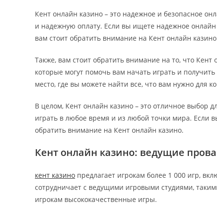
Кент онлайн казино – это надежное и безопасное онл
и надежную оплату. Если вы ищете надежное онлайн 
вам стоит обратить внимание на Кент онлайн казино
Также, вам стоит обратить внимание на то, что Кент
которые могут помочь вам начать играть и получить
место, где вы можете найти все, что вам нужно для 
В целом, Кент онлайн казино – это отличное выбор д
играть в любое время и из любой точки мира. Если в
обратить внимание на Кент онлайн казино.
Кент онлайн казино: ведущие пров
кент казино
предлагает игрокам более 1 000 игр, вкл
сотрудничает с ведущими игровыми студиями, такими 
игрокам высококачественные игры.