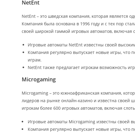
NetEnt
NetEnt – это шведская компания, которая является о
Компания была основана в 1996 году и с тех пор ста
своей широкой гаммой игровых автоматов, включая сл
Игровые автоматы NetEnt известны своей высоки
Компания регулярно выпускает новые игры, что п
играм.
NetEnt также предлагает игрокам возможность игр
Microgaming
Microgaming – это южноафриканская компания, котор
лидеров на рынке онлайн-казино и известна своей ш
игрокам более 600 игровых автоматов, включая слоты,
Игровые автоматы Microgaming известны своей в
Компания регулярно выпускает новые игры, что п