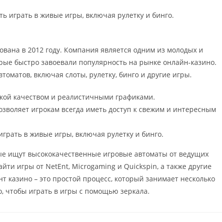
ь играть в живые игры, включая рулетку и бинго.
нована в 2012 году. Компания является одним из молодых и
рые быстро завоевали популярность на рынке онлайн-казино.
томатов, включая слоты, рулетку, бинго и другие игры.
окой качеством и реалистичными графиками.
озволяет игрокам всегда иметь доступ к свежим и интересным
играть в живые игры, включая рулетку и бинго.
орые ищут высококачественные игровые автоматы от ведущих
йти игры от NetEnt, Microgaming и Quickspin, а также другие
т казино – это простой процесс, который занимает несколько
о, чтобы играть в игры с помощью зеркала.