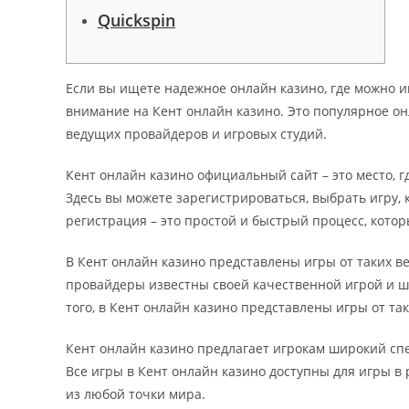
Quickspin
Если вы ищете надежное онлайн казино, где можно и
внимание на Кент онлайн казино. Это популярное он
ведущих провайдеров и игровых студий.
Кент онлайн казино официальный сайт – это место, г
Здесь вы можете зарегистрироваться, выбрать игру, 
регистрация – это простой и быстрый процесс, котор
В Кент онлайн казино представлены игры от таких ве
провайдеры известны своей качественной игрой и ш
того, в Кент онлайн казино представлены игры от таки
Кент онлайн казино предлагает игрокам широкий спек
Все игры в Кент онлайн казино доступны для игры в 
из любой точки мира.