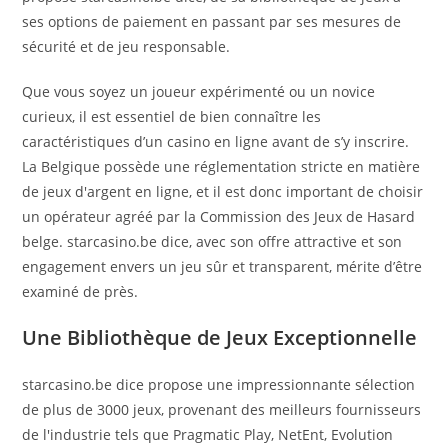
ses options de paiement en passant par ses mesures de
sécurité et de jeu responsable.
Que vous soyez un joueur expérimenté ou un novice
curieux, il est essentiel de bien connaître les
caractéristiques d’un casino en ligne avant de s’y inscrire.
La Belgique possède une réglementation stricte en matière
de jeux d'argent en ligne, et il est donc important de choisir
un opérateur agréé par la Commission des Jeux de Hasard
belge. starcasino.be dice, avec son offre attractive et son
engagement envers un jeu sûr et transparent, mérite d’être
examiné de près.
Une Bibliothèque de Jeux Exceptionnelle
starcasino.be dice propose une impressionnante sélection
de plus de 3000 jeux, provenant des meilleurs fournisseurs
de l'industrie tels que Pragmatic Play, NetEnt, Evolution