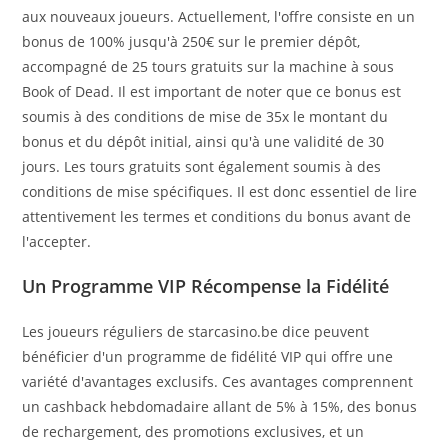
aux nouveaux joueurs. Actuellement, l'offre consiste en un
bonus de 100% jusqu'à 250€ sur le premier dépôt,
accompagné de 25 tours gratuits sur la machine à sous
Book of Dead. Il est important de noter que ce bonus est
soumis à des conditions de mise de 35x le montant du
bonus et du dépôt initial, ainsi qu'à une validité de 30
jours. Les tours gratuits sont également soumis à des
conditions de mise spécifiques. Il est donc essentiel de lire
attentivement les termes et conditions du bonus avant de
l'accepter.
Un Programme VIP Récompense la Fidélité
Les joueurs réguliers de starcasino.be dice peuvent
bénéficier d'un programme de fidélité VIP qui offre une
variété d'avantages exclusifs. Ces avantages comprennent
un cashback hebdomadaire allant de 5% à 15%, des bonus
de rechargement, des promotions exclusives, et un