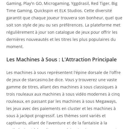
Gaming, Play'n GO, Microgaming, Yggdrasil, Red Tiger, Big
Time Gaming, Quickspin et ELK Studios. Cette diversité
garantit que chaque joueur trouvera son bonheur, quel que
soit son style de jeu ou ses préférences. La plateforme met
régulièrement à jour son catalogue de jeux pour offrir les
dernières nouveautés et les titres les plus populaires du
moment.
Les Machines à Sous : L'Attraction Principale
Les machines à sous représentent l'épine dorsale de l'offre
de jeux de starcasino.be dice. Vous y trouverez une vaste
gamme de titres, allant des machines à sous classiques à
trois rouleaux aux machines à sous vidéo modernes à cinq
rouleaux, en passant par les machines à sous Megaways,
les jeux avec des paiements en cluster et les machines à
sous à jackpot progressif. Les thèmes sont variés et
captivants, allant de l'aventure et de la fantaisie à la