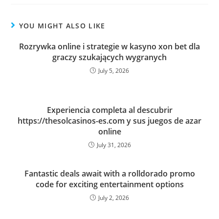
YOU MIGHT ALSO LIKE
Rozrywka online i strategie w kasyno xon bet dla
graczy szukających wygranych
July 5, 2026
Experiencia completa al descubrir
https://thesolcasinos-es.com y sus juegos de azar
online
July 31, 2026
Fantastic deals await with a rolldorado promo
code for exciting entertainment options
July 2, 2026