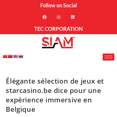
Follow on Social
TEC CORPORATION
Élégante sélection de jeux et
starcasino.be dice pour une
expérience immersive en
Belgique