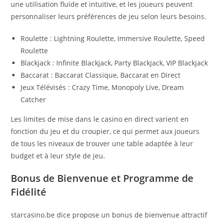
une utilisation fluide et intuitive, et les joueurs peuvent
personnaliser leurs préférences de jeu selon leurs besoins.
Roulette : Lightning Roulette, Immersive Roulette, Speed
Roulette
Blackjack : Infinite Blackjack, Party Blackjack, VIP Blackjack
Baccarat : Baccarat Classique, Baccarat en Direct
Jeux Télévisés : Crazy Time, Monopoly Live, Dream
Catcher
Les limites de mise dans le casino en direct varient en
fonction du jeu et du croupier, ce qui permet aux joueurs
de tous les niveaux de trouver une table adaptée à leur
budget et à leur style de jeu.
Bonus de Bienvenue et Programme de
Fidélité
starcasino.be dice propose un bonus de bienvenue attractif