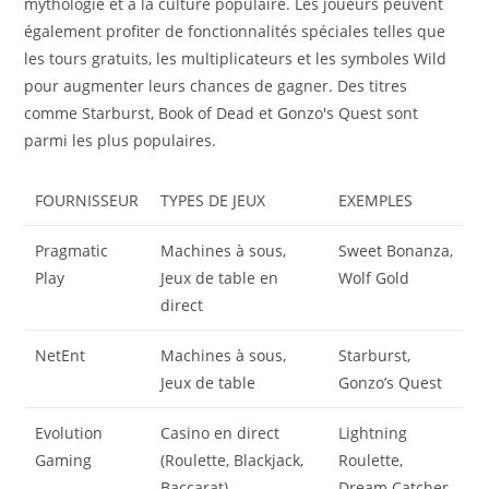
mythologie et à la culture populaire. Les joueurs peuvent
également profiter de fonctionnalités spéciales telles que
les tours gratuits, les multiplicateurs et les symboles Wild
pour augmenter leurs chances de gagner. Des titres
comme Starburst, Book of Dead et Gonzo's Quest sont
parmi les plus populaires.
FOURNISSEUR
TYPES DE JEUX
EXEMPLES
Pragmatic
Machines à sous,
Sweet Bonanza,
Play
Jeux de table en
Wolf Gold
direct
NetEnt
Machines à sous,
Starburst,
Jeux de table
Gonzo’s Quest
Evolution
Casino en direct
Lightning
Gaming
(Roulette, Blackjack,
Roulette,
Baccarat)
Dream Catcher