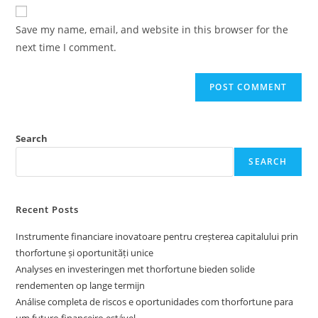
Save my name, email, and website in this browser for the
next time I comment.
Search
SEARCH
Recent Posts
Instrumente financiare inovatoare pentru creșterea capitalului prin
thorfortune și oportunități unice
Analyses en investeringen met thorfortune bieden solide
rendementen op lange termijn
Análise completa de riscos e oportunidades com thorfortune para
um futuro financeiro estável