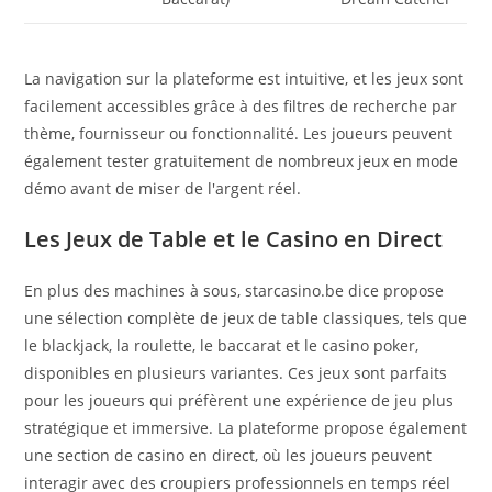
La navigation sur la plateforme est intuitive, et les jeux sont
facilement accessibles grâce à des filtres de recherche par
thème, fournisseur ou fonctionnalité. Les joueurs peuvent
également tester gratuitement de nombreux jeux en mode
démo avant de miser de l'argent réel.
Les Jeux de Table et le Casino en Direct
En plus des machines à sous, starcasino.be dice propose
une sélection complète de jeux de table classiques, tels que
le blackjack, la roulette, le baccarat et le casino poker,
disponibles en plusieurs variantes. Ces jeux sont parfaits
pour les joueurs qui préfèrent une expérience de jeu plus
stratégique et immersive. La plateforme propose également
une section de casino en direct, où les joueurs peuvent
interagir avec des croupiers professionnels en temps réel