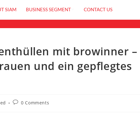
T SIAM
BUSINESS SEGMENT
CONTACT US
C CORPORATION
enthüllen mit browinner –
rauen und ein gepflegtes
zed
0 Comments