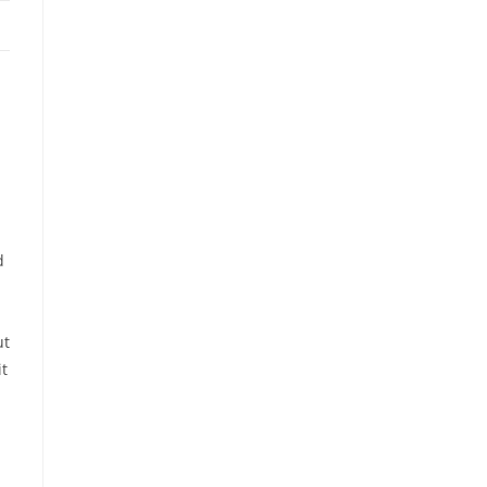
d
ut
t