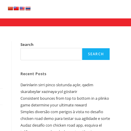
Search
SEARCH
Recent Posts
Dərinlərin sirri pinco slotunda açılır, qədim
skarabeylər xəzinəyə yol göstərir
Consistent bounces from top to bottom in a plinko
game determine your ultimate reward
Simples diversão com perigos à vista no desafio
chicken road demo para testar sua agilidade e sorte
Audaz desafío con chicken road app, esquiva el