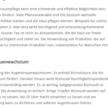
brauenpflege kann eine schonende und effektive Möglichkeit sein,
ördern. Viele Pflanzenextrakte und Öle besitzen wertvolle
ollikel stärken und die Haut pflegen können. Beispiele für solche
 Vitamin E. Aloe Vera wirkt beruhigend und entzündungshemmend,
Grüner Tee ist reich an Antioxidantien, die die Haut vor freien
uchtigkeit und stärkt sie. Die Verwendung von Produkten, die auf
ative zu chemischen Produkten sein, insbesondere für Menschen mit
rauenwachstum
rung des Augenbrauenwachstums. Es enthält Ricinolsäure, die die
m fördert. Darüber hinaus wirkt Rizinusöl feuchtigkeitsspendend
tandsfähig werden. Es ist wichtig, kaltgepresstes Rizinusöl zu
. Die Anwendung ist einfach: Einige Tropfen Rizinusöl werden auf
 ist ratsam, das Öl über Nacht einwirken zu lassen und am
 kann zu dichteren und volleren Augenbrauen führen.