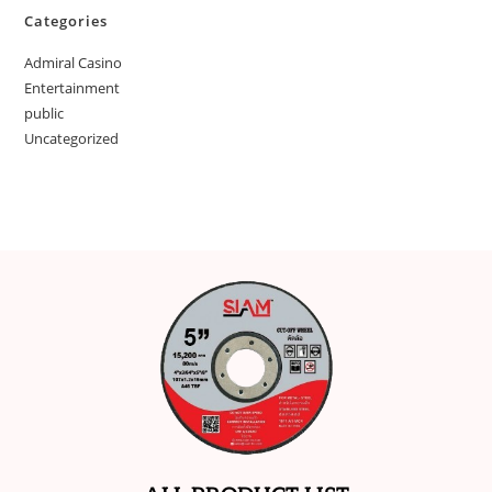
Categories
Admiral Casino
Entertainment
public
Uncategorized