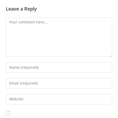
Leave a Reply