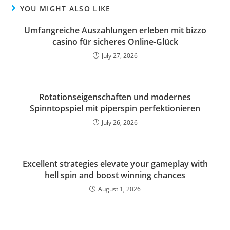
YOU MIGHT ALSO LIKE
Umfangreiche Auszahlungen erleben mit bizzo
casino für sicheres Online-Glück
July 27, 2026
Rotationseigenschaften und modernes
Spinntopspiel mit piperspin perfektionieren
July 26, 2026
Excellent strategies elevate your gameplay with
hell spin and boost winning chances
August 1, 2026