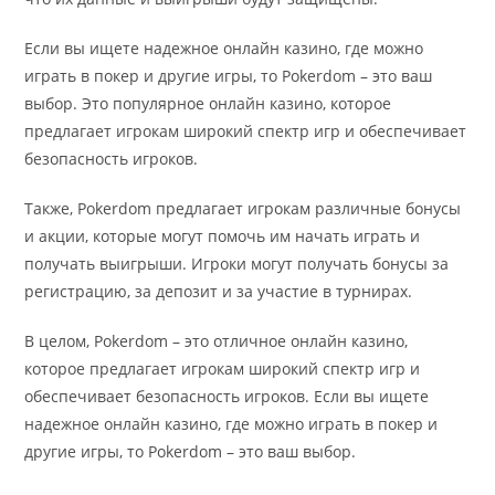
Если вы ищете надежное онлайн казино, где можно
играть в покер и другие игры, то Pokerdom – это ваш
выбор. Это популярное онлайн казино, которое
предлагает игрокам широкий спектр игр и обеспечивает
безопасность игроков.
Также, Pokerdom предлагает игрокам различные бонусы
и акции, которые могут помочь им начать играть и
получать выигрыши. Игроки могут получать бонусы за
регистрацию, за депозит и за участие в турнирах.
В целом, Pokerdom – это отличное онлайн казино,
которое предлагает игрокам широкий спектр игр и
обеспечивает безопасность игроков. Если вы ищете
надежное онлайн казино, где можно играть в покер и
другие игры, то Pokerdom – это ваш выбор.