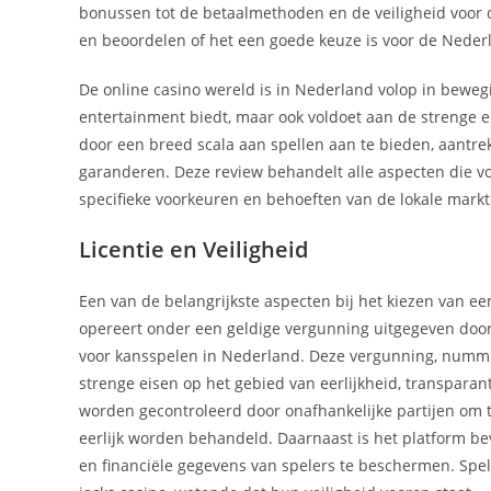
bonussen tot de betaalmethoden en de veiligheid voor de
en beoordelen of het een goede keuze is voor de Neder
De online casino wereld is in Nederland volop in bewegin
entertainment biedt, maar ook voldoet aan de strenge ei
door een breed scala aan spellen aan te bieden, aantre
garanderen. Deze review behandelt alle aspecten die v
specifieke voorkeuren en behoeften van de lokale markt
Licentie en Veiligheid
Een van de belangrijkste aspecten bij het kiezen van ee
opereert onder een geldige vergunning uitgegeven door 
voor kansspelen in Nederland. Deze vergunning, numme
strenge eisen op het gebied van eerlijkheid, transparan
worden gecontroleerd door onafhankelijke partijen om t
eerlijk worden behandeld. Daarnaast is het platform be
en financiële gegevens van spelers te beschermen. Spe