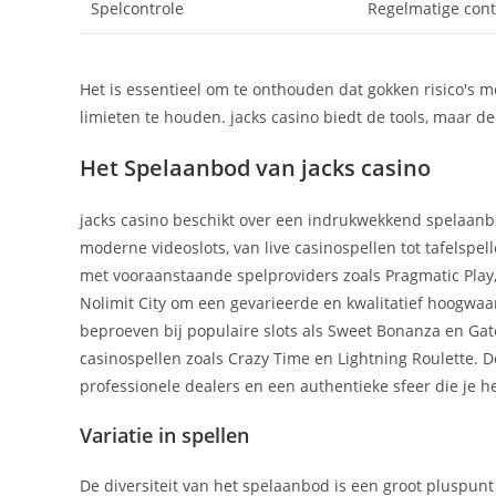
Spelcontrole
Regelmatige cont
Het is essentieel om te onthouden dat gokken risico's m
limieten te houden. jacks casino biedt de tools, maar de v
Het Spelaanbod van jacks casino
jacks casino beschikt over een indrukwekkend spelaanbod
moderne videoslots, van live casinospellen tot tafelspe
met vooraanstaande spelproviders zoals Pragmatic Play
Nolimit City om een gevarieerde en kwalitatief hoogwaar
beproeven bij populaire slots als Sweet Bonanza en Gat
casinospellen zoals Crazy Time en Lightning Roulette. De 
professionele dealers en een authentieke sfeer die je he
Variatie in spellen
De diversiteit van het spelaanbod is een groot pluspunt 