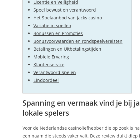
Licentie en Veiligheid
Speel bewust en verantwoord
Het Spelaanbod van jacks casino
Variatie in spellen
Bonussen en Promoties
Bonusvoorwaarden en rondspeelvereisten
Betalingen en Uitbetalingstijden
Mobiele Ervaring
Klantenservice
Verantwoord Spelen
Eindoordeel
Spanning en vermaak vind je bij ja
lokale spelers
Voor de Nederlandse casinoliefhebber die op zoek is na
een naam die steeds vaker valt. Deze review duikt diep 