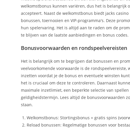
welkomstbonus kunnen variëren, dus het is belangrijk 
accepteert. Naast de welkomstbonus biedt jacks casino
bonussen, toernooien en VIP-programma's. Deze promoti
hun spelervaring. Het is altijd aan te raden om de pro
te blijven van de laatste aanbiedingen en bonus codes.
Bonusvoorwaarden en rondspeelvereisten
Het is belangrijk om te begrijpen dat bonussen en pro
veelvoorkomende voorwaarde is de rondspeelvereiste, 
inzetten voordat je de bonus en eventuele winsten kunt
het is cruciaal om deze te controleren. Daarnaast kunn
maximale inzetlimiet, een beperkte selectie van spelle
geldigheidstermijn. Lees altijd de bonusvoorwaarden zo
staan.
Welkomstbonus: Stortingsbonus + gratis spins (voor
Reload bonussen: Regelmatige bonussen voor besta