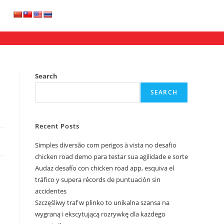
Search
SEARCH
Recent Posts
Simples diversão com perigos à vista no desafio
chicken road demo para testar sua agilidade e sorte
Audaz desafío con chicken road app, esquiva el
tráfico y supera récords de puntuación sin
accidentes
Szczęśliwy traf w plinko to unikalna szansa na
wygraną i ekscytującą rozrywkę dla każdego