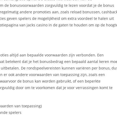
om de bonusvoorwaarden zorgvuldig te lezen voordat je de bonus
 regelmatig andere promoties aan, zoals reload bonussen, cashbac
es geven spelers de mogelijkheid om extra voordeel te halen uit
motiepagina van jacks casino in de gaten te houden om op de hoogt
moties altijd aan bepaalde voorwaarden zijn verbonden. Een
wat betekent dat je het bonusbedrag een bepaald aantal keren mo
 uitbetalen. De rondspeelvereisten kunnen variëren per bonus, du
en er ook andere voorwaarden van toepassing zijn, zoals een
n waarvoor de bonus kan worden gebruikt, of een beperkte
rgvuldig door om te voorkomen dat je voor verrassingen komt te
waarden van toepassing)
ande spelers