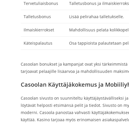
Tervetuliaisbonus
Talletusbonus ja ilmaiskierroksi
Talletusbonus
Lisää pelirahaa talletukselle.
Ilmaiskierrokset
Mahdollisuus pelata kolikkopele
Käteispalautus
Osa tappioista palautetaan pel
Casoolan bonukset ja kampanjat ovat yksi tärkeimmistä s
tarjoavat pelaajille lisäarvoa ja mahdollisuuden maksim
Casoolan Käyttäjäkokemus ja Mobiili
Casoolan sivusto on suunniteltu käyttäjäystävälliseksi ja 
löytävät helposti etsimänsä pelit ja tiedot. Sivusto on m
moderni. Casoola panostaa vahvasti käyttäjäkokemukseen
käyttää. Kasino tarjoaa myös erinomaisen asiakaspalvelun, 