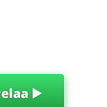
Pelaa ▶️