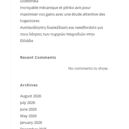
uczestnika
Incroyable mécanique et plinko avis pour
maximiser vos gains avec une étude attentive des
trajectoires
Ανεπανάληπτη διασκέδαση και needforslots για
τους λάτρεις των τυχερών παιχνιδιών στην
Ελλάδα
Recent Comments
No comments to show.
Archives
August 2026
July 2026
June 2026
May 2026
January 2026