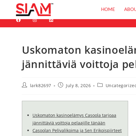
Follow on Social
HOME
ABOU
TE
Uskomaton kasinoeläm
jännittäviä voittoja pe
lark82697
July 8, 2026
Uncategorize
Uskomaton kasinoelämys Casoola tarjoaa
jännittäviä voittoja pelaajille tänään
Casoolan Pelivalikoima ja Sen Erikoispiirteet