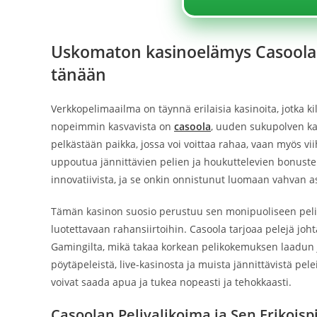
Uskomaton kasinoelämys Casoola tar
tänään
Verkkopelimaailma on täynnä erilaisia kasinoita, jotka k
nopeimmin kasvavista on
casoola
, uuden sukupolven kas
pelkästään paikka, jossa voi voittaa rahaa, vaan myös v
uppoutua jännittävien pelien ja houkuttelevien bonusten 
innovatiivista, ja se onkin onnistunut luomaan vahvan a
Tämän kasinon suosio perustuu sen monipuoliseen peliv
luotettavaan rahansiirtoihin. Casoola tarjoaa pelejä johta
Gamingilta, mikä takaa korkean pelikokemuksen laadun ja 
pöytäpeleistä, live-kasinosta ja muista jännittävistä pe
voivat saada apua ja tukea nopeasti ja tehokkaasti.
Casoolan Pelivalikoima ja Sen Erikoispi