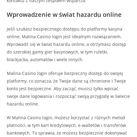
kontaktu z naszym zespołem wsparcia.
Wprowadzenie w świat hazardu online
Jeśli szukasz bezpiecznego dostępu do platformy kasyna
online, Malina Casino login jest idealnym rozwiązaniem.
Wprowadź się w świat hazardu online, a otrzymasz dostęp
do szerokiej gamy gier kasynowych, w tym ruletki,
blackjacka, automatów i wiele innych.
Malina Casino login oferuje bezpieczny dostęp do swojej
platformy, co oznacza, że Twoje dane są chronione i Twoje
konto jest bezpieczne. Aby zacząć, musisz tylko wpisać
swoje dane logowania i rozpocząć swoją przygodę w świecie
hazardu online.
W Malina Casino login, możesz korzystać z różnych metod
płatności, w tym kart kredytowych, e-walletów i transferów
bankowych. To sprawia, że możesz bezpiecznie dokonywać