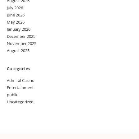
August 2026
July 2026
June 2026
May 2026
January 2026
December 2025
November 2025
August 2025
Categories
Admiral Casino
Entertainment
public
Uncategorized