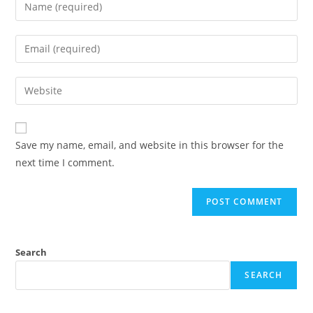
Save my name, email, and website in this browser for the
next time I comment.
Search
SEARCH